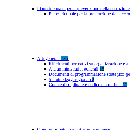
Piano triennale per la prevenzione della corruzione
Piano triennale per la prevenzione della co
Atti generali
135
Riferimenti normativi su organizzazione e at
Atti amministrativi generali
18
Documenti di programmazione strategico-ge
Statuti e leggi regionali
2
Codice disciplinare e codice di condotta
15
Oneri informativi per cittadini e imprese