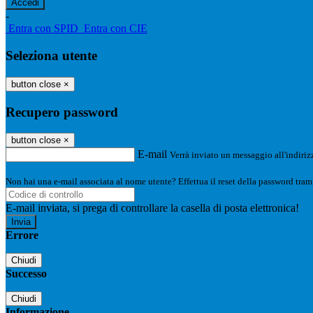
-
Entra con SPID
Entra con CIE
Seleziona utente
button close
×
Recupero password
button close
×
E-mail
Verrà inviato un messaggio all'indirizz
Non hai una e-mail associata al nome utente? Effettua il reset della password tram
E-mail inviata, si prega di controllare la casella di posta elettronica!
Errore
Chiudi
Successo
Chiudi
Informazione