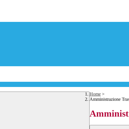
Home
>
Amministrazione Tra
Amministr