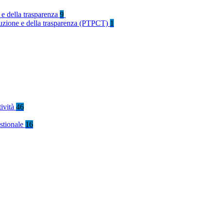
 e della trasparenza
9
rruzione e della trasparenza (PTPCT)
1
tività
46
stionale
16