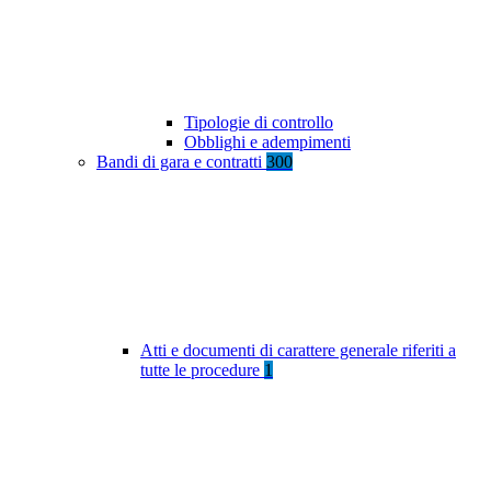
Tipologie di controllo
Obblighi e adempimenti
Bandi di gara e contratti
300
Atti e documenti di carattere generale riferiti a
tutte le procedure
1