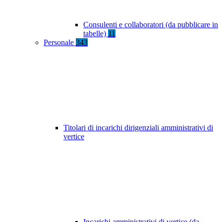
Consulenti e collaboratori (da pubblicare in
tabelle)
11
Personale
343
Titolari di incarichi dirigenziali amministrativi di
vertice
Incarichi amministrativi di vertice (da