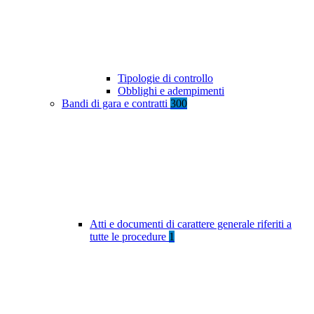
Tipologie di controllo
Obblighi e adempimenti
Bandi di gara e contratti
300
Atti e documenti di carattere generale riferiti a
tutte le procedure
1