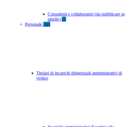
Consulenti e collaboratori (da pubblicare in
tabelle)
11
Personale
343
Titolari di incarichi dirigenziali amministrativi di
vertice
Incarichi amministrativi di vertice (da