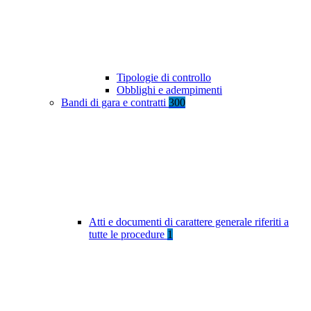
Tipologie di controllo
Obblighi e adempimenti
Bandi di gara e contratti
300
Atti e documenti di carattere generale riferiti a
tutte le procedure
1