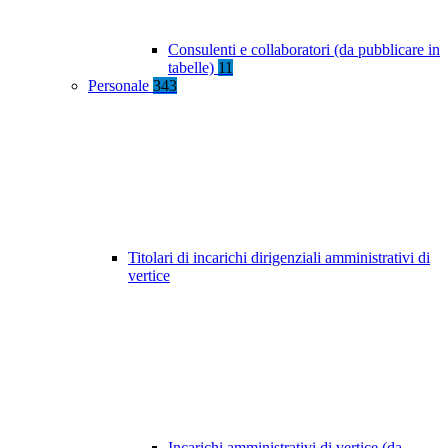
Consulenti e collaboratori (da pubblicare in
tabelle)
11
Personale
343
Titolari di incarichi dirigenziali amministrativi di
vertice
Incarichi amministrativi di vertice (da