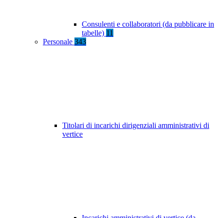
Consulenti e collaboratori (da pubblicare in
tabelle)
11
Personale
343
Titolari di incarichi dirigenziali amministrativi di
vertice
Incarichi amministrativi di vertice (da