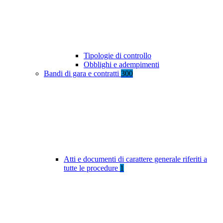
Tipologie di controllo
Obblighi e adempimenti
Bandi di gara e contratti
300
Atti e documenti di carattere generale riferiti a
tutte le procedure
1