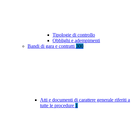
Tipologie di controllo
Obblighi e adempimenti
Bandi di gara e contratti
300
Atti e documenti di carattere generale riferiti a
tutte le procedure
1