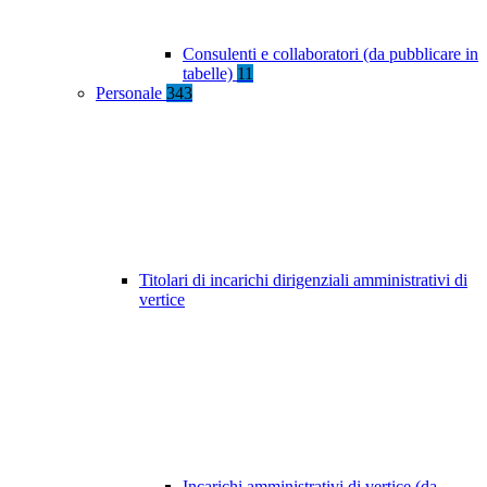
Consulenti e collaboratori (da pubblicare in
tabelle)
11
Personale
343
Titolari di incarichi dirigenziali amministrativi di
vertice
Incarichi amministrativi di vertice (da