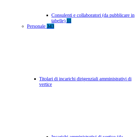
Consulenti e collaboratori (da pubblicare in
tabelle)
11
Personale
343
Titolari di incarichi dirigenziali amministrativi di
vertice
Incarichi amministrativi di vertice (da