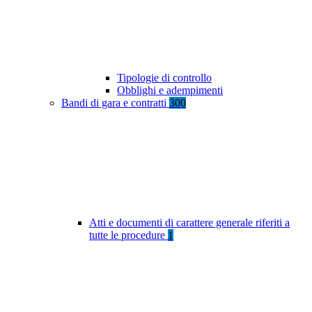
Tipologie di controllo
Obblighi e adempimenti
Bandi di gara e contratti
300
Atti e documenti di carattere generale riferiti a
tutte le procedure
1