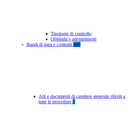
Tipologie di controllo
Obblighi e adempimenti
Bandi di gara e contratti
300
Atti e documenti di carattere generale riferiti a
tutte le procedure
1