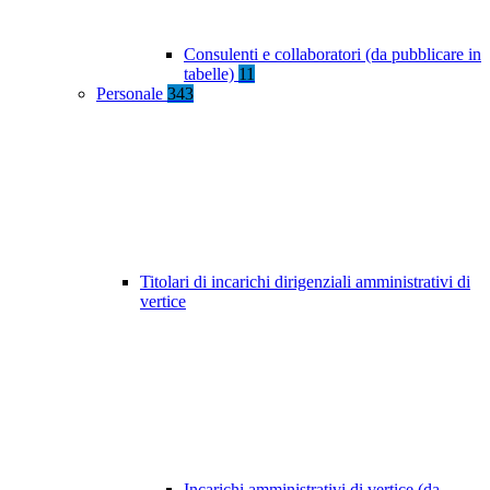
Consulenti e collaboratori (da pubblicare in
tabelle)
11
Personale
343
Titolari di incarichi dirigenziali amministrativi di
vertice
Incarichi amministrativi di vertice (da