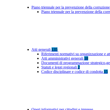
Piano triennale per la prevenzione della corruzione
Piano triennale per la prevenzione della co
Atti generali
135
Riferimenti normativi su organizzazione e at
Atti amministrativi generali
18
Documenti di programmazione strategico-ge
Statuti e leggi regionali
2
Codice disciplinare e codice di condotta
15
Oneri informativi per cittadini e imprese