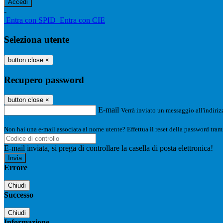
-
Entra con SPID
Entra con CIE
Seleziona utente
button close
×
Recupero password
button close
×
E-mail
Verrà inviato un messaggio all'indirizz
Non hai una e-mail associata al nome utente? Effettua il reset della password tram
E-mail inviata, si prega di controllare la casella di posta elettronica!
Errore
Chiudi
Successo
Chiudi
Informazione