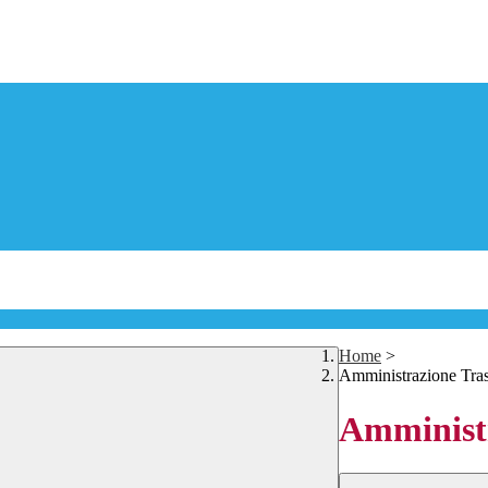
Home
>
Amministrazione Tra
Amministr