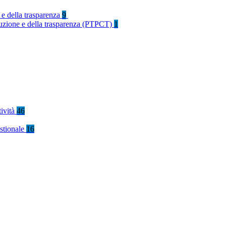
 e della trasparenza
9
rruzione e della trasparenza (PTPCT)
1
tività
46
stionale
16