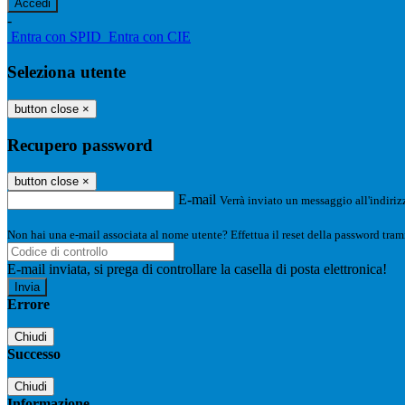
-
Entra con SPID
Entra con CIE
Seleziona utente
button close
×
Recupero password
button close
×
E-mail
Verrà inviato un messaggio all'indirizz
Non hai una e-mail associata al nome utente? Effettua il reset della password tram
E-mail inviata, si prega di controllare la casella di posta elettronica!
Errore
Chiudi
Successo
Chiudi
Informazione