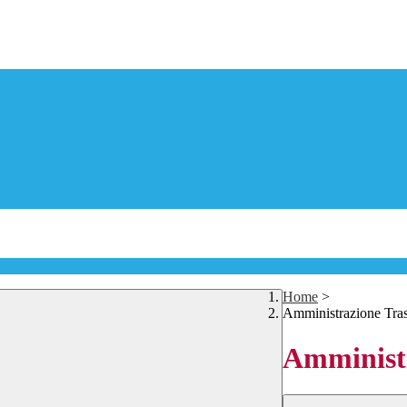
Home
>
Amministrazione Tra
Amministr