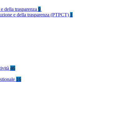
 e della trasparenza
9
rruzione e della trasparenza (PTPCT)
1
tività
46
stionale
16