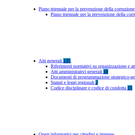
Piano triennale per la prevenzione della corruzione
Piano triennale per la prevenzione della co
Atti generali
135
Riferimenti normativi su organizzazione e at
Atti amministrativi generali
18
Documenti di programmazione strategico-ge
Statuti e leggi regionali
2
Codice disciplinare e codice di condotta
15
Oneri informativi per cittadini e imprese