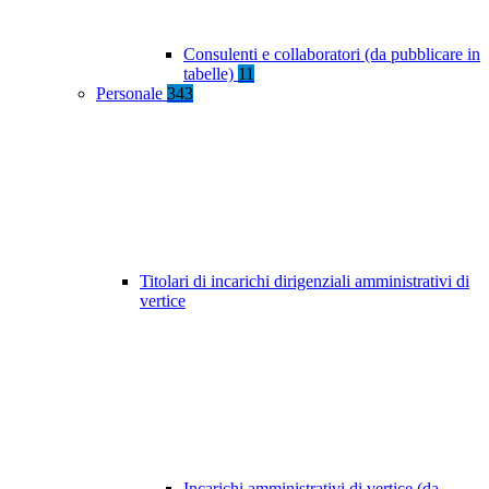
Consulenti e collaboratori (da pubblicare in
tabelle)
11
Personale
343
Titolari di incarichi dirigenziali amministrativi di
vertice
Incarichi amministrativi di vertice (da