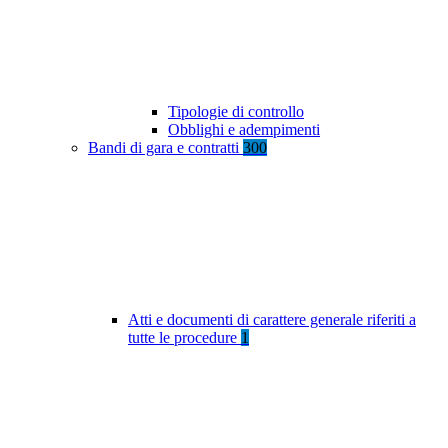
Tipologie di controllo
Obblighi e adempimenti
Bandi di gara e contratti
300
Atti e documenti di carattere generale riferiti a
tutte le procedure
1