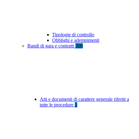
Tipologie di controllo
Obblighi e adempimenti
Bandi di gara e contratti
300
Atti e documenti di carattere generale riferiti a
tutte le procedure
1