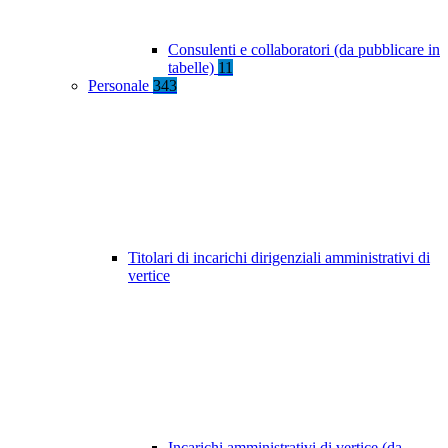
Consulenti e collaboratori (da pubblicare in
tabelle)
11
Personale
343
Titolari di incarichi dirigenziali amministrativi di
vertice
Incarichi amministrativi di vertice (da