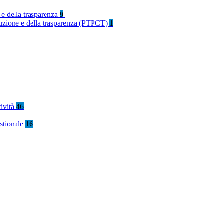
 e della trasparenza
9
rruzione e della trasparenza (PTPCT)
1
tività
46
stionale
16