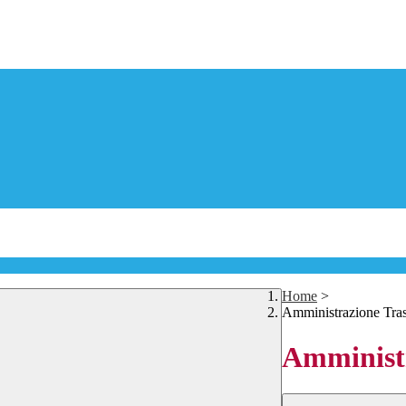
Home
>
Amministrazione Tra
Amministr