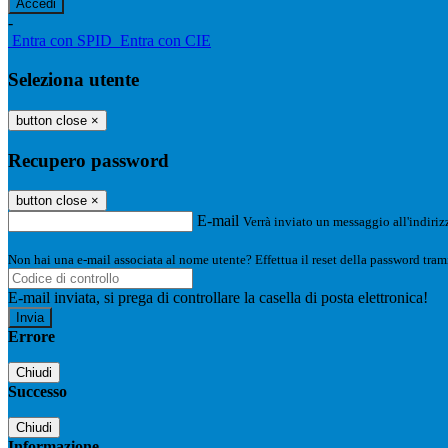
-
Entra con SPID
Entra con CIE
Seleziona utente
button close
×
Recupero password
button close
×
E-mail
Verrà inviato un messaggio all'indirizz
Non hai una e-mail associata al nome utente? Effettua il reset della password tram
E-mail inviata, si prega di controllare la casella di posta elettronica!
Errore
Chiudi
Successo
Chiudi
Informazione