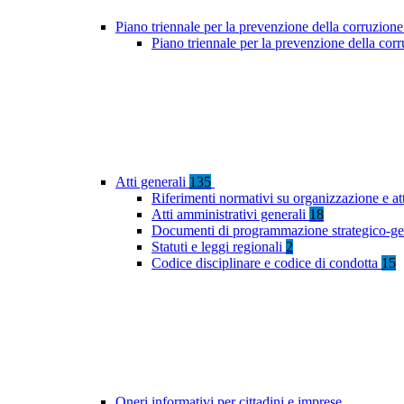
Piano triennale per la prevenzione della corruzione
Piano triennale per la prevenzione della co
Atti generali
135
Riferimenti normativi su organizzazione e at
Atti amministrativi generali
18
Documenti di programmazione strategico-ge
Statuti e leggi regionali
2
Codice disciplinare e codice di condotta
15
Oneri informativi per cittadini e imprese