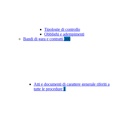
Tipologie di controllo
Obblighi e adempimenti
Bandi di gara e contratti
300
Atti e documenti di carattere generale riferiti a
tutte le procedure
1