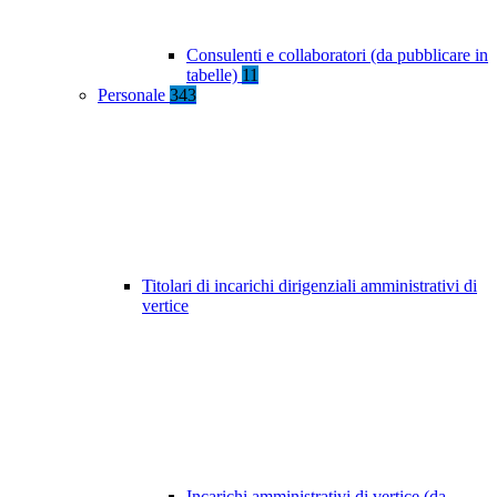
Consulenti e collaboratori (da pubblicare in
tabelle)
11
Personale
343
Titolari di incarichi dirigenziali amministrativi di
vertice
Incarichi amministrativi di vertice (da