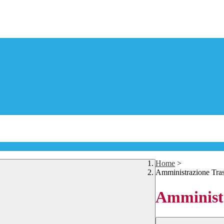
Home
>
Amministrazione Tra
Amministr