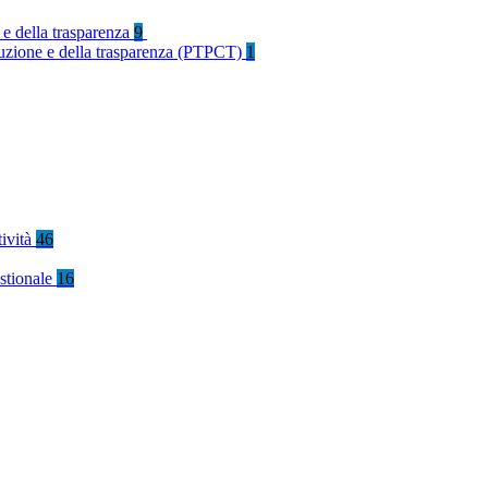
 e della trasparenza
9
rruzione e della trasparenza (PTPCT)
1
tività
46
stionale
16