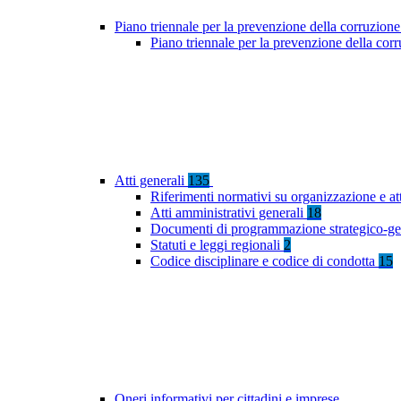
Piano triennale per la prevenzione della corruzione
Piano triennale per la prevenzione della co
Atti generali
135
Riferimenti normativi su organizzazione e at
Atti amministrativi generali
18
Documenti di programmazione strategico-ge
Statuti e leggi regionali
2
Codice disciplinare e codice di condotta
15
Oneri informativi per cittadini e imprese