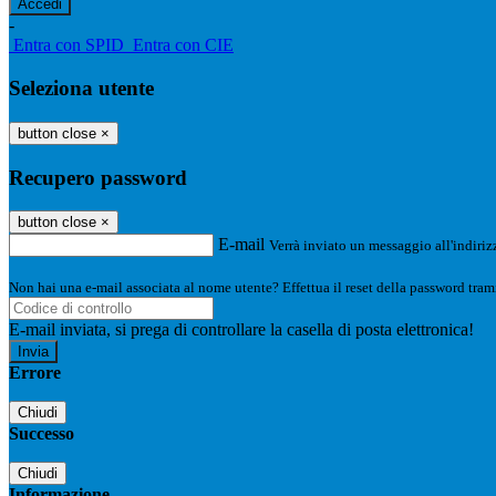
-
Entra con SPID
Entra con CIE
Seleziona utente
button close
×
Recupero password
button close
×
E-mail
Verrà inviato un messaggio all'indirizz
Non hai una e-mail associata al nome utente? Effettua il reset della password tram
E-mail inviata, si prega di controllare la casella di posta elettronica!
Errore
Chiudi
Successo
Chiudi
Informazione