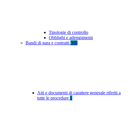
Tipologie di controllo
Obblighi e adempimenti
Bandi di gara e contratti
300
Atti e documenti di carattere generale riferiti a
tutte le procedure
1