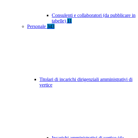
Consulenti e collaboratori (da pubblicare in
tabelle)
11
Personale
343
Titolari di incarichi dirigenziali amministrativi di
vertice
Incarichi amministrativi di vertice (da