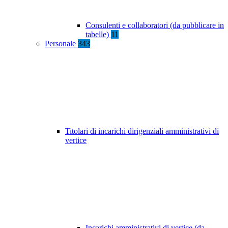
Consulenti e collaboratori (da pubblicare in
tabelle)
11
Personale
343
Titolari di incarichi dirigenziali amministrativi di
vertice
Incarichi amministrativi di vertice (da