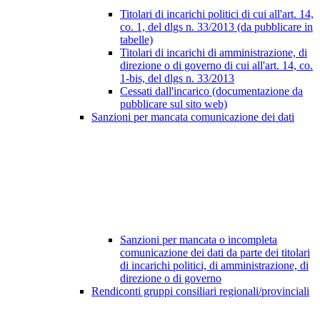
Titolari di incarichi politici di cui all'art. 14,
co. 1, del dlgs n. 33/2013 (da pubblicare in
tabelle)
Titolari di incarichi di amministrazione, di
direzione o di governo di cui all'art. 14, co.
1-bis, del dlgs n. 33/2013
Cessati dall'incarico (documentazione da
pubblicare sul sito web)
Sanzioni per mancata comunicazione dei dati
Sanzioni per mancata o incompleta
comunicazione dei dati da parte dei titolari
di incarichi politici, di amministrazione, di
direzione o di governo
Rendiconti gruppi consiliari regionali/provinciali