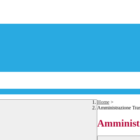
Home
>
Amministrazione Tra
Amministr