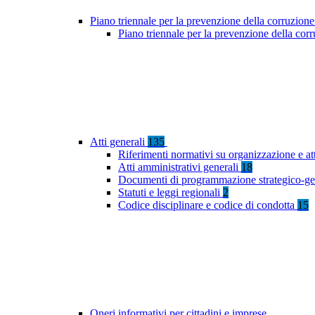
Piano triennale per la prevenzione della corruzione
Piano triennale per la prevenzione della co
Atti generali
135
Riferimenti normativi su organizzazione e at
Atti amministrativi generali
18
Documenti di programmazione strategico-ge
Statuti e leggi regionali
2
Codice disciplinare e codice di condotta
15
Oneri informativi per cittadini e imprese