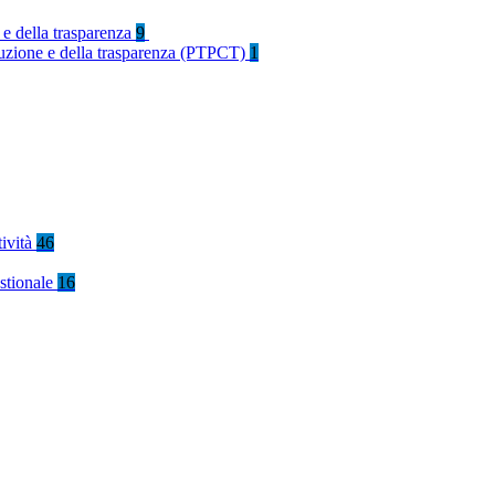
 e della trasparenza
9
rruzione e della trasparenza (PTPCT)
1
tività
46
stionale
16