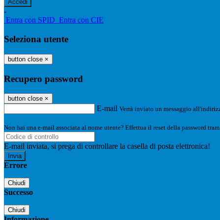
-
Entra con SPID
Entra con CIE
Seleziona utente
button close
×
Recupero password
button close
×
E-mail
Verrà inviato un messaggio all'indirizz
Non hai una e-mail associata al nome utente? Effettua il reset della password tram
E-mail inviata, si prega di controllare la casella di posta elettronica!
Errore
Chiudi
Successo
Chiudi
Informazione