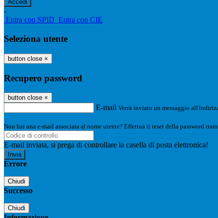
-
Entra con SPID
Entra con CIE
Seleziona utente
button close
×
Recupero password
button close
×
E-mail
Verrà inviato un messaggio all'indirizz
Non hai una e-mail associata al nome utente? Effettua il reset della password tram
E-mail inviata, si prega di controllare la casella di posta elettronica!
Errore
Chiudi
Successo
Chiudi
Informazione