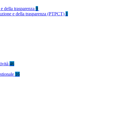
 e della trasparenza
9
rruzione e della trasparenza (PTPCT)
1
tività
46
stionale
16