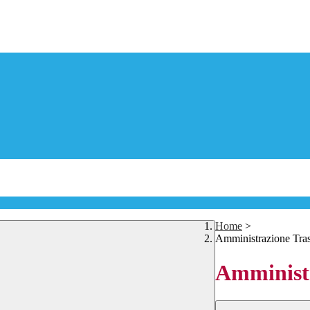
Home
>
Amministrazione Tra
Amministr