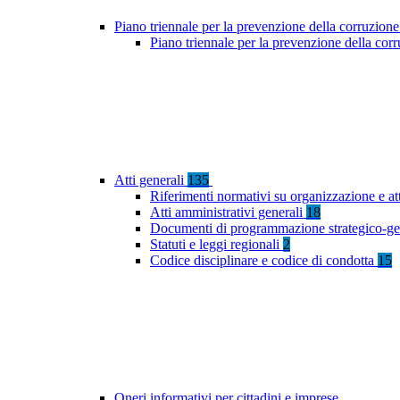
Piano triennale per la prevenzione della corruzione
Piano triennale per la prevenzione della co
Atti generali
135
Riferimenti normativi su organizzazione e at
Atti amministrativi generali
18
Documenti di programmazione strategico-ge
Statuti e leggi regionali
2
Codice disciplinare e codice di condotta
15
Oneri informativi per cittadini e imprese