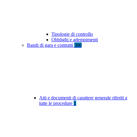
Tipologie di controllo
Obblighi e adempimenti
Bandi di gara e contratti
300
Atti e documenti di carattere generale riferiti a
tutte le procedure
1