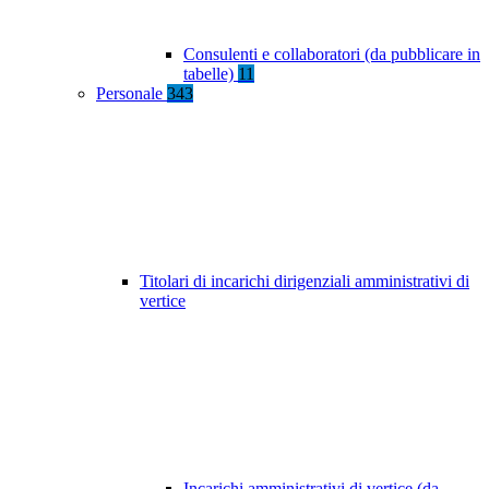
Consulenti e collaboratori (da pubblicare in
tabelle)
11
Personale
343
Titolari di incarichi dirigenziali amministrativi di
vertice
Incarichi amministrativi di vertice (da