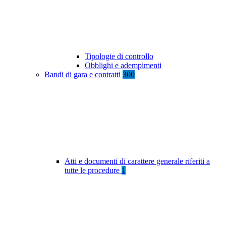
Tipologie di controllo
Obblighi e adempimenti
Bandi di gara e contratti
300
Atti e documenti di carattere generale riferiti a
tutte le procedure
1