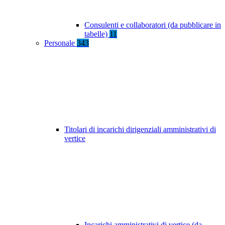
Consulenti e collaboratori (da pubblicare in
tabelle)
11
Personale
343
Titolari di incarichi dirigenziali amministrativi di
vertice
Incarichi amministrativi di vertice (da