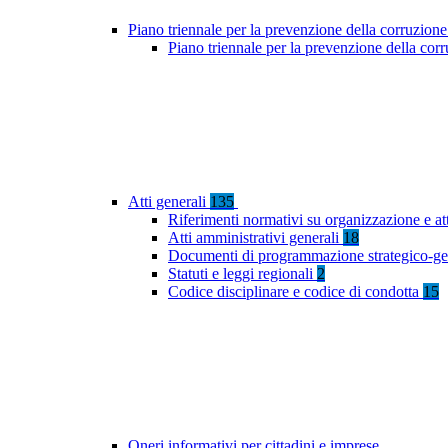
Piano triennale per la prevenzione della corruzione
Piano triennale per la prevenzione della co
Atti generali
135
Riferimenti normativi su organizzazione e at
Atti amministrativi generali
18
Documenti di programmazione strategico-ge
Statuti e leggi regionali
2
Codice disciplinare e codice di condotta
15
Oneri informativi per cittadini e imprese