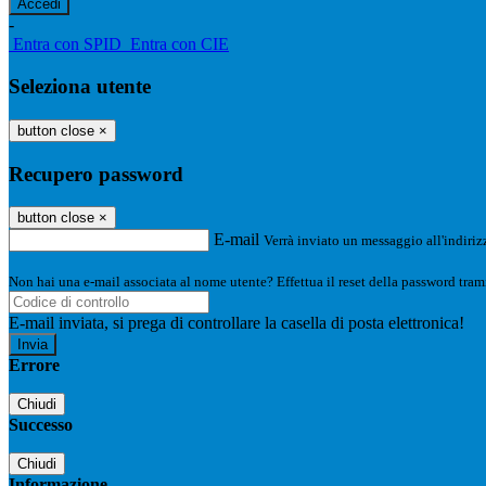
-
Entra con SPID
Entra con CIE
Seleziona utente
button close
×
Recupero password
button close
×
E-mail
Verrà inviato un messaggio all'indirizz
Non hai una e-mail associata al nome utente? Effettua il reset della password tram
E-mail inviata, si prega di controllare la casella di posta elettronica!
Errore
Chiudi
Successo
Chiudi
Informazione