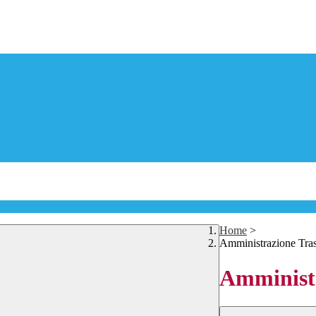
Home
>
Amministrazione Tra
Amministr