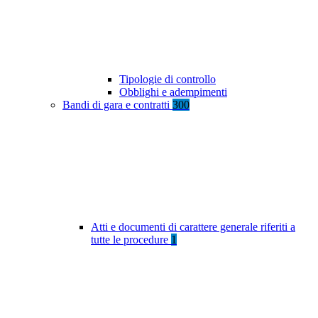
Tipologie di controllo
Obblighi e adempimenti
Bandi di gara e contratti
300
Atti e documenti di carattere generale riferiti a
tutte le procedure
1