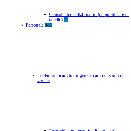
Consulenti e collaboratori (da pubblicare in
tabelle)
11
Personale
343
Titolari di incarichi dirigenziali amministrativi di
vertice
Incarichi amministrativi di vertice (da