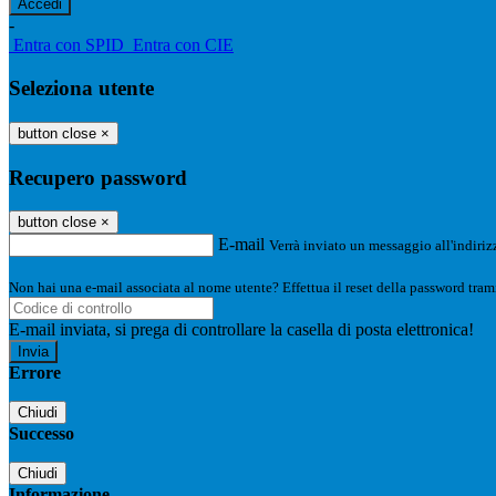
-
Entra con SPID
Entra con CIE
Seleziona utente
button close
×
Recupero password
button close
×
E-mail
Verrà inviato un messaggio all'indirizz
Non hai una e-mail associata al nome utente? Effettua il reset della password tram
E-mail inviata, si prega di controllare la casella di posta elettronica!
Errore
Chiudi
Successo
Chiudi
Informazione