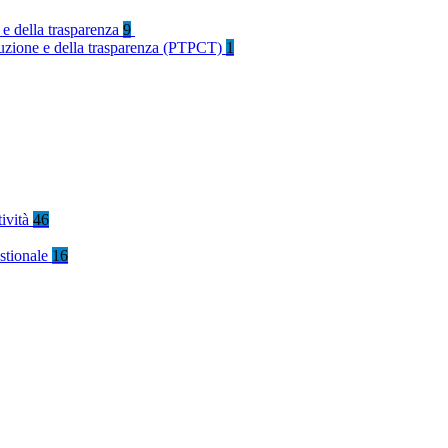
 e della trasparenza
9
rruzione e della trasparenza (PTPCT)
1
tività
46
stionale
16