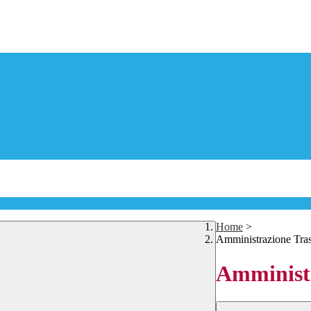
Home
>
Amministrazione Tra
Amministr