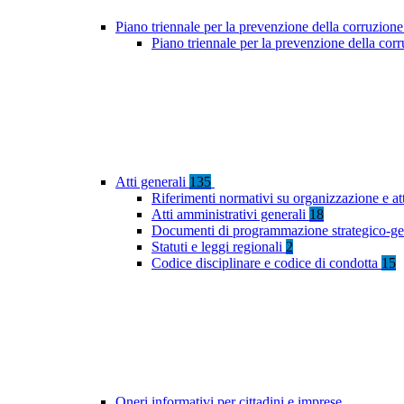
Piano triennale per la prevenzione della corruzione
Piano triennale per la prevenzione della co
Atti generali
135
Riferimenti normativi su organizzazione e at
Atti amministrativi generali
18
Documenti di programmazione strategico-ge
Statuti e leggi regionali
2
Codice disciplinare e codice di condotta
15
Oneri informativi per cittadini e imprese