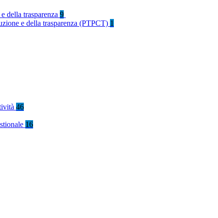
 e della trasparenza
9
rruzione e della trasparenza (PTPCT)
1
tività
46
stionale
16