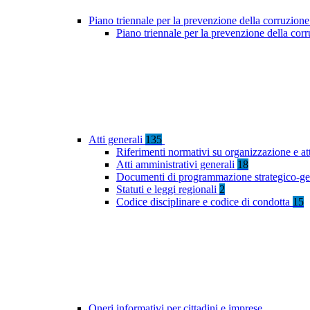
Piano triennale per la prevenzione della corruzione
Piano triennale per la prevenzione della co
Atti generali
135
Riferimenti normativi su organizzazione e at
Atti amministrativi generali
18
Documenti di programmazione strategico-ge
Statuti e leggi regionali
2
Codice disciplinare e codice di condotta
15
Oneri informativi per cittadini e imprese