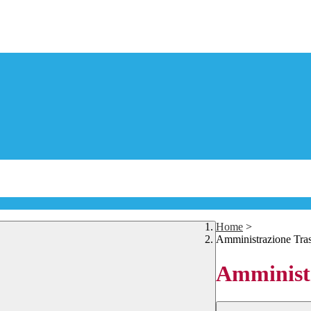
Home
>
Amministrazione Tra
Amministr