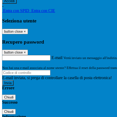
-
Entra con SPID
Entra con CIE
Seleziona utente
button close
×
Recupero password
button close
×
E-mail
Verrà inviato un messaggio all'indirizz
Non hai una e-mail associata al nome utente? Effettua il reset della password tram
E-mail inviata, si prega di controllare la casella di posta elettronica!
Errore
Chiudi
Successo
Chiudi
Informazione