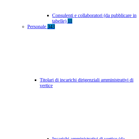
Consulenti e collaboratori (da pubblicare in
tabelle)
11
Personale
343
Titolari di incarichi dirigenziali amministrativi di
vertice
Incarichi amministrativi di vertice (da