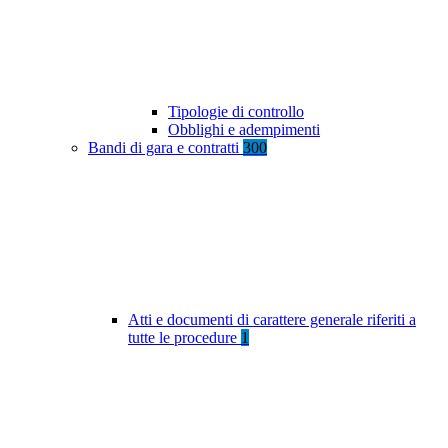
Tipologie di controllo
Obblighi e adempimenti
Bandi di gara e contratti
300
Atti e documenti di carattere generale riferiti a
tutte le procedure
1