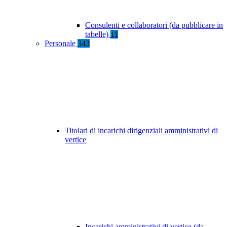
Consulenti e collaboratori (da pubblicare in
tabelle)
11
Personale
343
Titolari di incarichi dirigenziali amministrativi di
vertice
Incarichi amministrativi di vertice (da