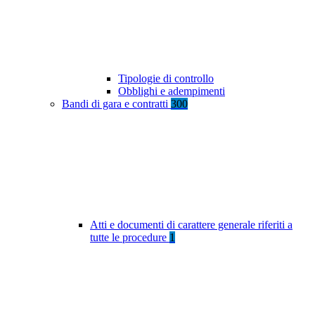
Tipologie di controllo
Obblighi e adempimenti
Bandi di gara e contratti
300
Atti e documenti di carattere generale riferiti a
tutte le procedure
1