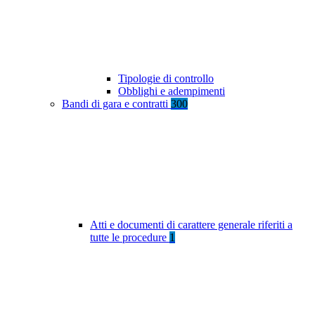
Tipologie di controllo
Obblighi e adempimenti
Bandi di gara e contratti
300
Atti e documenti di carattere generale riferiti a
tutte le procedure
1