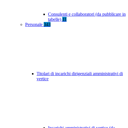
Consulenti e collaboratori (da pubblicare in
tabelle)
11
Personale
343
Titolari di incarichi dirigenziali amministrativi di
vertice
Incarichi amministrativi di vertice (da