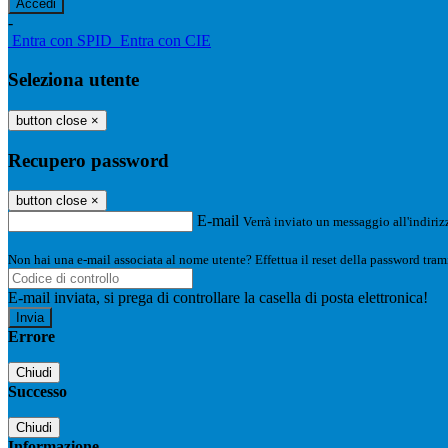
-
Entra con SPID
Entra con CIE
Seleziona utente
button close
×
Recupero password
button close
×
E-mail
Verrà inviato un messaggio all'indirizz
Non hai una e-mail associata al nome utente? Effettua il reset della password tram
E-mail inviata, si prega di controllare la casella di posta elettronica!
Errore
Chiudi
Successo
Chiudi
Informazione