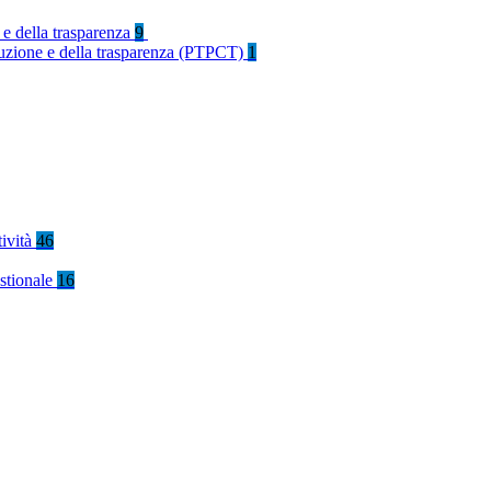
 e della trasparenza
9
rruzione e della trasparenza (PTPCT)
1
tività
46
stionale
16