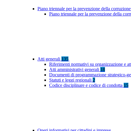
Piano triennale per la prevenzione della corruzione
Piano triennale per la prevenzione della co
Atti generali
135
Riferimenti normativi su organizzazione e at
Atti amministrativi generali
18
Documenti di programmazione strategico-ge
Statuti e leggi regionali
2
Codice disciplinare e codice di condotta
15
Oneri informativi per cittadini e imprese