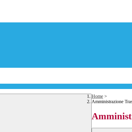
Home
>
Amministrazione Tra
Amministr