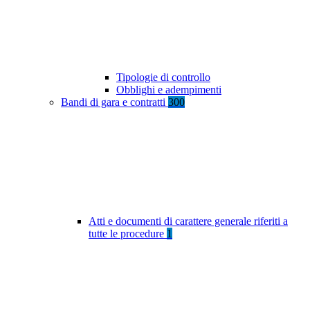
Tipologie di controllo
Obblighi e adempimenti
Bandi di gara e contratti
300
Atti e documenti di carattere generale riferiti a
tutte le procedure
1