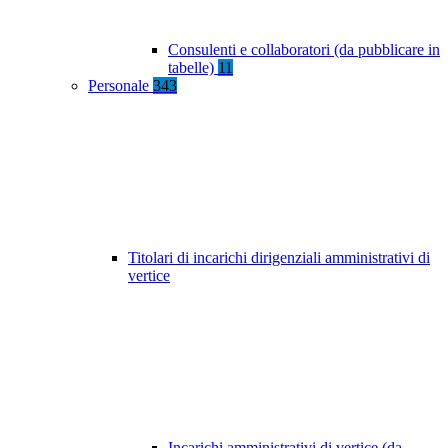
Consulenti e collaboratori (da pubblicare in
tabelle)
11
Personale
343
Titolari di incarichi dirigenziali amministrativi di
vertice
Incarichi amministrativi di vertice (da