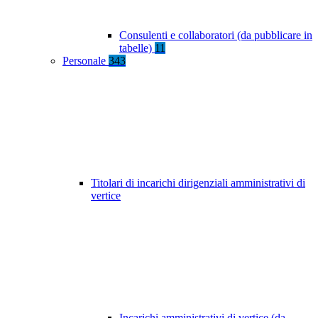
Consulenti e collaboratori (da pubblicare in
tabelle)
11
Personale
343
Titolari di incarichi dirigenziali amministrativi di
vertice
Incarichi amministrativi di vertice (da