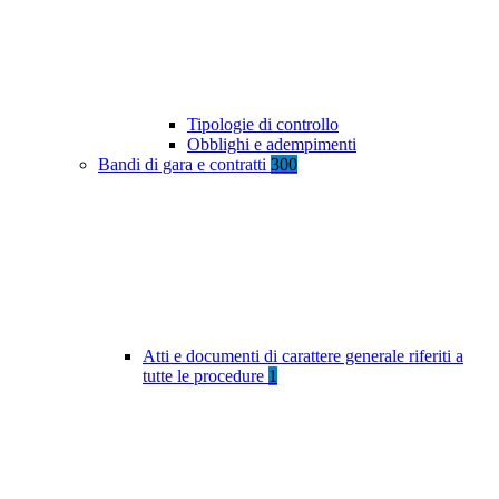
Tipologie di controllo
Obblighi e adempimenti
Bandi di gara e contratti
300
Atti e documenti di carattere generale riferiti a
tutte le procedure
1