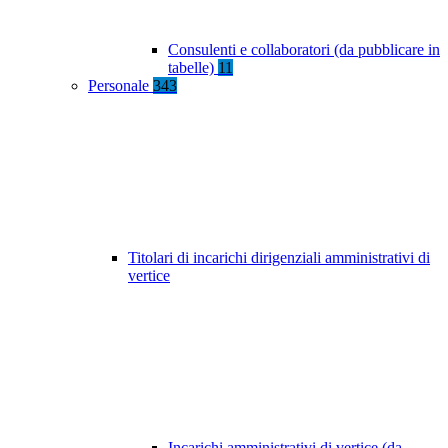
Consulenti e collaboratori (da pubblicare in
tabelle)
11
Personale
343
Titolari di incarichi dirigenziali amministrativi di
vertice
Incarichi amministrativi di vertice (da