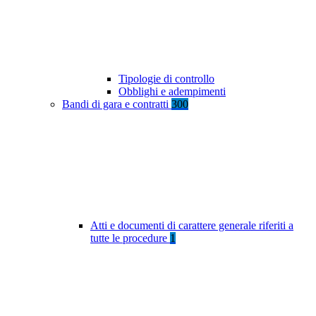
Tipologie di controllo
Obblighi e adempimenti
Bandi di gara e contratti
300
Atti e documenti di carattere generale riferiti a
tutte le procedure
1