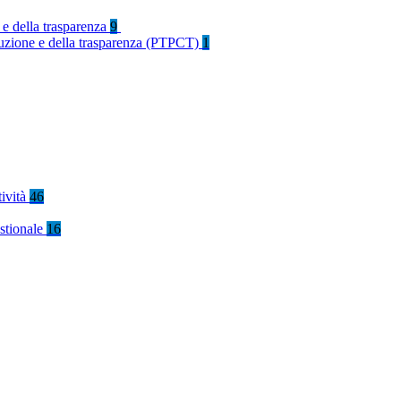
 e della trasparenza
9
rruzione e della trasparenza (PTPCT)
1
tività
46
stionale
16