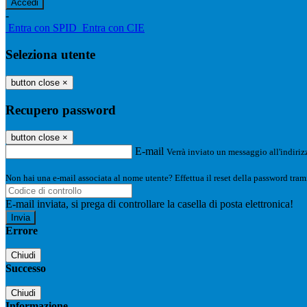
-
Entra con SPID
Entra con CIE
Seleziona utente
button close
×
Recupero password
button close
×
E-mail
Verrà inviato un messaggio all'indirizz
Non hai una e-mail associata al nome utente? Effettua il reset della password tram
E-mail inviata, si prega di controllare la casella di posta elettronica!
Errore
Chiudi
Successo
Chiudi
Informazione