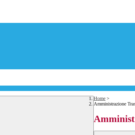
Home
>
Amministrazione Tra
Amministr