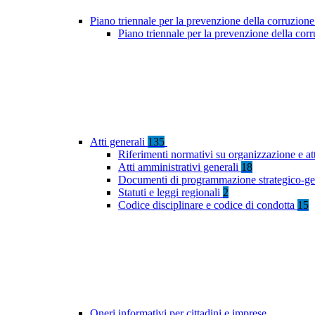
Piano triennale per la prevenzione della corruzione
Piano triennale per la prevenzione della co
Atti generali
135
Riferimenti normativi su organizzazione e at
Atti amministrativi generali
18
Documenti di programmazione strategico-ge
Statuti e leggi regionali
2
Codice disciplinare e codice di condotta
15
Oneri informativi per cittadini e imprese