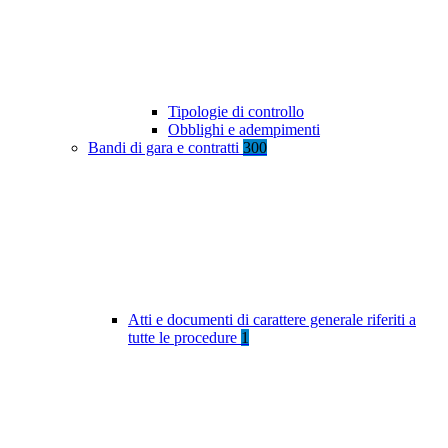
Tipologie di controllo
Obblighi e adempimenti
Bandi di gara e contratti
300
Atti e documenti di carattere generale riferiti a
tutte le procedure
1