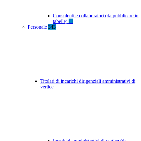
Consulenti e collaboratori (da pubblicare in
tabelle)
11
Personale
343
Titolari di incarichi dirigenziali amministrativi di
vertice
Incarichi amministrativi di vertice (da