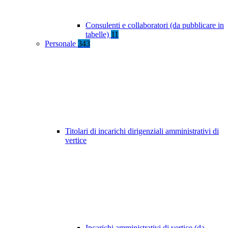
Consulenti e collaboratori (da pubblicare in
tabelle)
11
Personale
343
Titolari di incarichi dirigenziali amministrativi di
vertice
Incarichi amministrativi di vertice (da