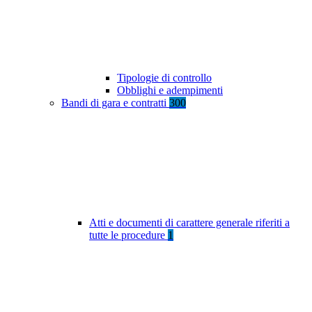
Tipologie di controllo
Obblighi e adempimenti
Bandi di gara e contratti
300
Atti e documenti di carattere generale riferiti a
tutte le procedure
1