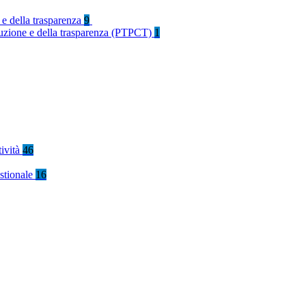
 e della trasparenza
9
rruzione e della trasparenza (PTPCT)
1
tività
46
stionale
16