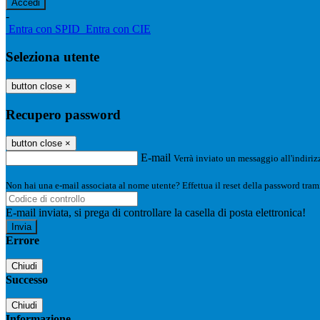
-
Entra con SPID
Entra con CIE
Seleziona utente
button close
×
Recupero password
button close
×
E-mail
Verrà inviato un messaggio all'indirizz
Non hai una e-mail associata al nome utente? Effettua il reset della password tram
E-mail inviata, si prega di controllare la casella di posta elettronica!
Errore
Chiudi
Successo
Chiudi
Informazione