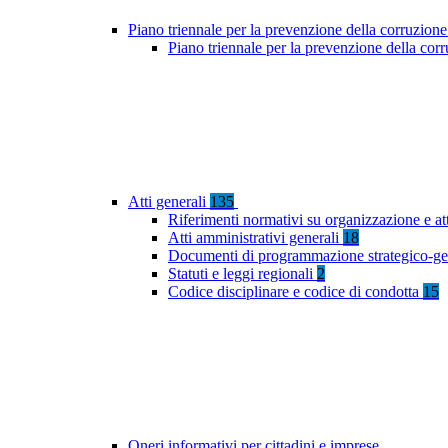
Piano triennale per la prevenzione della corruzione
Piano triennale per la prevenzione della co
Atti generali
135
Riferimenti normativi su organizzazione e at
Atti amministrativi generali
18
Documenti di programmazione strategico-ge
Statuti e leggi regionali
2
Codice disciplinare e codice di condotta
15
Oneri informativi per cittadini e imprese