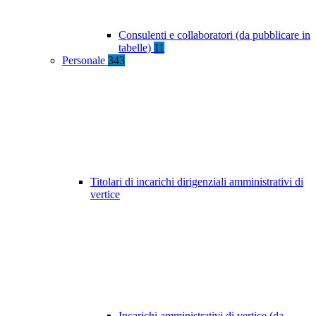
Consulenti e collaboratori (da pubblicare in
tabelle)
11
Personale
343
Titolari di incarichi dirigenziali amministrativi di
vertice
Incarichi amministrativi di vertice (da