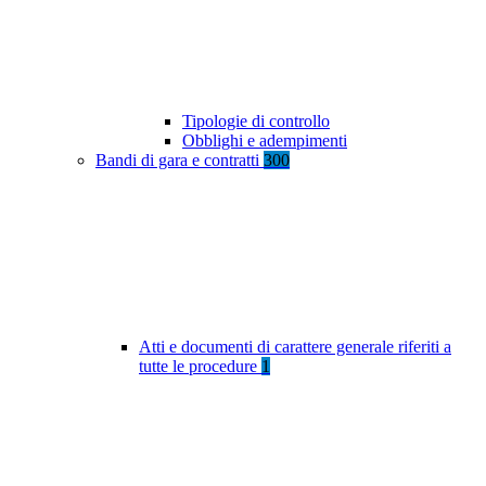
Tipologie di controllo
Obblighi e adempimenti
Bandi di gara e contratti
300
Atti e documenti di carattere generale riferiti a
tutte le procedure
1