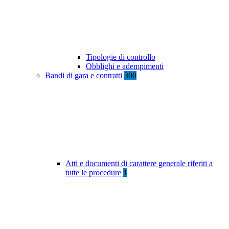
Tipologie di controllo
Obblighi e adempimenti
Bandi di gara e contratti
300
Atti e documenti di carattere generale riferiti a
tutte le procedure
1