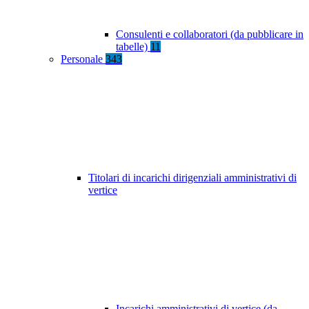
Consulenti e collaboratori (da pubblicare in
tabelle)
11
Personale
343
Titolari di incarichi dirigenziali amministrativi di
vertice
Incarichi amministrativi di vertice (da