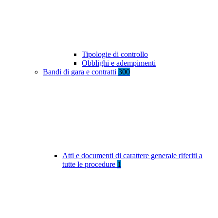
Tipologie di controllo
Obblighi e adempimenti
Bandi di gara e contratti
300
Atti e documenti di carattere generale riferiti a
tutte le procedure
1