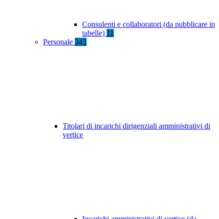
Consulenti e collaboratori (da pubblicare in
tabelle)
11
Personale
343
Titolari di incarichi dirigenziali amministrativi di
vertice
Incarichi amministrativi di vertice (da