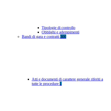
Tipologie di controllo
Obblighi e adempimenti
Bandi di gara e contratti
300
Atti e documenti di carattere generale riferiti a
tutte le procedure
1