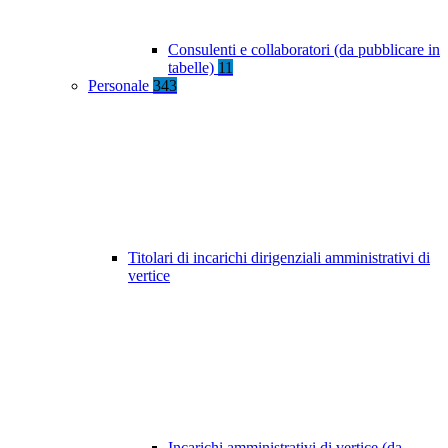
Consulenti e collaboratori (da pubblicare in
tabelle)
11
Personale
343
Titolari di incarichi dirigenziali amministrativi di
vertice
Incarichi amministrativi di vertice (da