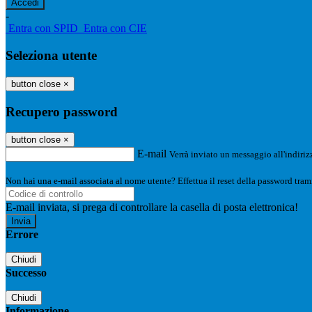
-
Entra con SPID
Entra con CIE
Seleziona utente
button close
×
Recupero password
button close
×
E-mail
Verrà inviato un messaggio all'indirizz
Non hai una e-mail associata al nome utente? Effettua il reset della password tram
E-mail inviata, si prega di controllare la casella di posta elettronica!
Errore
Chiudi
Successo
Chiudi
Informazione