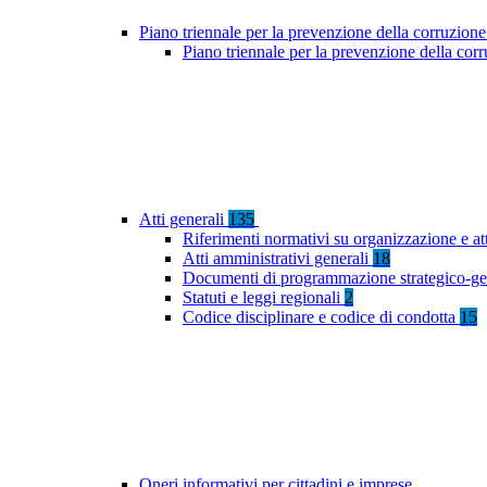
Piano triennale per la prevenzione della corruzione
Piano triennale per la prevenzione della co
Atti generali
135
Riferimenti normativi su organizzazione e at
Atti amministrativi generali
18
Documenti di programmazione strategico-ge
Statuti e leggi regionali
2
Codice disciplinare e codice di condotta
15
Oneri informativi per cittadini e imprese