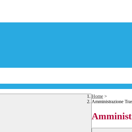
Home
>
Amministrazione Tra
Amministr