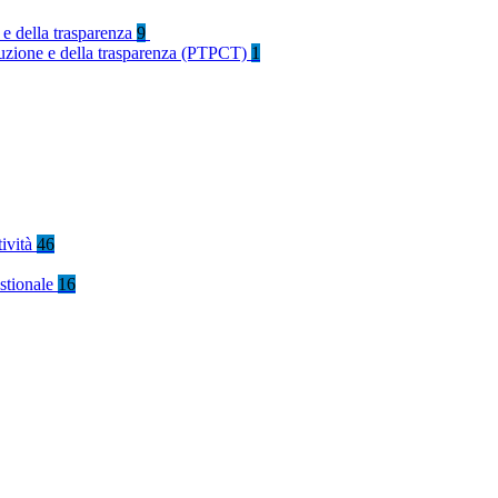
 e della trasparenza
9
rruzione e della trasparenza (PTPCT)
1
tività
46
stionale
16