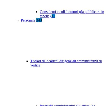
Consulenti e collaboratori (da pubblicare in
tabelle)
11
Personale
343
Titolari di incarichi dirigenziali amministrativi di
vertice
Incarichi amministrativi di vertice (da