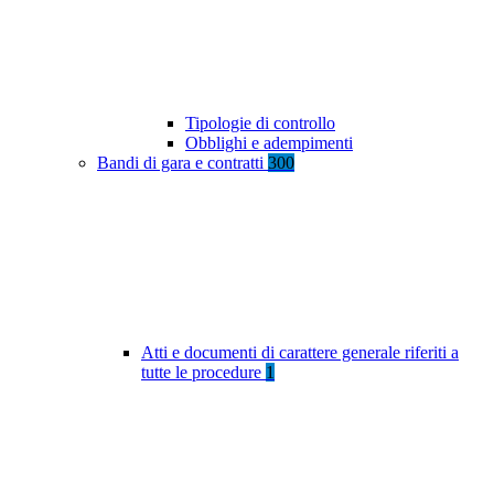
Tipologie di controllo
Obblighi e adempimenti
Bandi di gara e contratti
300
Atti e documenti di carattere generale riferiti a
tutte le procedure
1