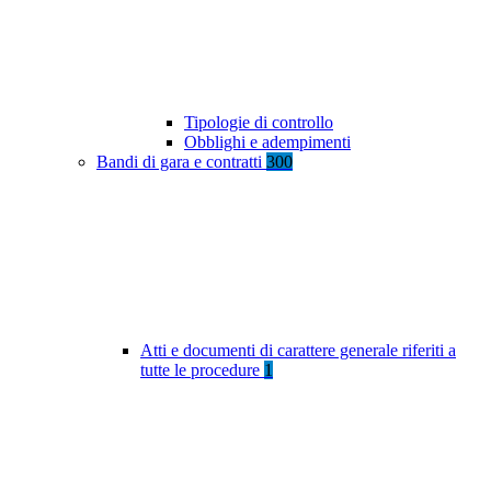
Tipologie di controllo
Obblighi e adempimenti
Bandi di gara e contratti
300
Atti e documenti di carattere generale riferiti a
tutte le procedure
1