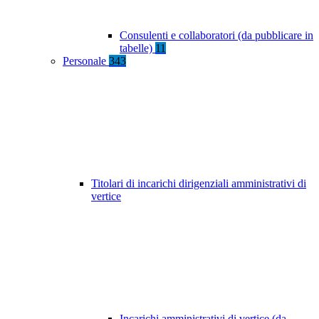
Consulenti e collaboratori (da pubblicare in
tabelle)
11
Personale
343
Titolari di incarichi dirigenziali amministrativi di
vertice
Incarichi amministrativi di vertice (da