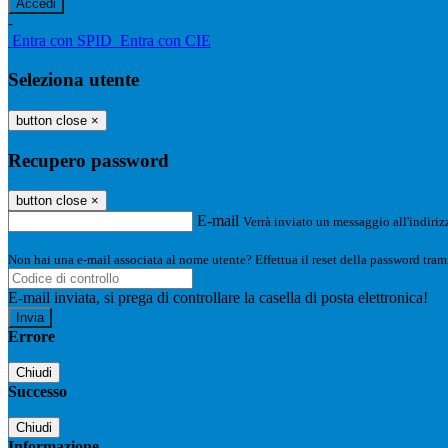
-
Entra con SPID
Entra con CIE
Seleziona utente
button close
×
Recupero password
button close
×
E-mail
Verrà inviato un messaggio all'indirizz
Non hai una e-mail associata al nome utente? Effettua il reset della password tram
E-mail inviata, si prega di controllare la casella di posta elettronica!
Errore
Chiudi
Successo
Chiudi
Informazione