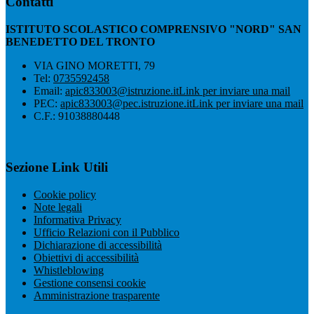
Contatti
ISTITUTO SCOLASTICO COMPRENSIVO "NORD" SAN
BENEDETTO DEL TRONTO
VIA GINO MORETTI, 79
Tel:
0735592458
Email:
apic833003@istruzione.it
Link per inviare una mail
PEC:
apic833003@pec.istruzione.it
Link per inviare una mail
C.F.: 91038880448
Sezione Link Utili
Cookie policy
Note legali
Informativa Privacy
Ufficio Relazioni con il Pubblico
Dichiarazione di accessibilità
Obiettivi di accessibilità
Whistleblowing
Gestione consensi cookie
Amministrazione trasparente