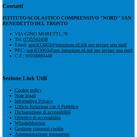
Contatti
ISTITUTO SCOLASTICO COMPRENSIVO "NORD" SAN
BENEDETTO DEL TRONTO
VIA GINO MORETTI, 79
Tel:
0735592458
Email:
apic833003@istruzione.it
Link per inviare una mail
PEC:
apic833003@pec.istruzione.it
Link per inviare una mail
C.F.: 91038880448
Sezione Link Utili
Cookie policy
Note legali
Informativa Privacy
Ufficio Relazioni con il Pubblico
Dichiarazione di accessibilità
Obiettivi di accessibilità
Whistleblowing
Gestione consensi cookie
Amministrazione trasparente