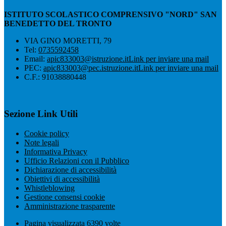
ISTITUTO SCOLASTICO COMPRENSIVO "NORD" SAN
BENEDETTO DEL TRONTO
VIA GINO MORETTI, 79
Tel:
0735592458
Email:
apic833003@istruzione.it
Link per inviare una mail
PEC:
apic833003@pec.istruzione.it
Link per inviare una mail
C.F.: 91038880448
Sezione Link Utili
Cookie policy
Note legali
Informativa Privacy
Ufficio Relazioni con il Pubblico
Dichiarazione di accessibilità
Obiettivi di accessibilità
Whistleblowing
Gestione consensi cookie
Amministrazione trasparente
Pagina visualizzata
6390
volte