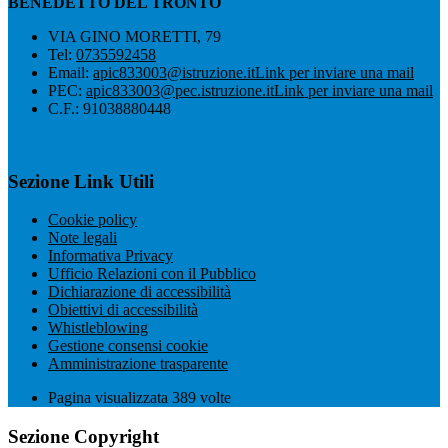
BENEDETTO DEL TRONTO
VIA GINO MORETTI, 79
Tel:
0735592458
Email:
apic833003@istruzione.it
Link per inviare una mail
PEC:
apic833003@pec.istruzione.it
Link per inviare una mail
C.F.: 91038880448
Sezione Link Utili
Cookie policy
Note legali
Informativa Privacy
Ufficio Relazioni con il Pubblico
Dichiarazione di accessibilità
Obiettivi di accessibilità
Whistleblowing
Gestione consensi cookie
Amministrazione trasparente
Pagina visualizzata
389
volte
Sezione Copyright