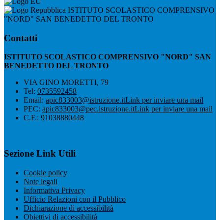
ISTITUTO SCOLASTICO COMPRENSIVO
"NORD" SAN BENEDETTO DEL TRONTO
Contatti
ISTITUTO SCOLASTICO COMPRENSIVO "NORD" SAN
BENEDETTO DEL TRONTO
VIA GINO MORETTI, 79
Tel:
0735592458
Email:
apic833003@istruzione.it
Link per inviare una mail
PEC:
apic833003@pec.istruzione.it
Link per inviare una mail
C.F.: 91038880448
Sezione Link Utili
Cookie policy
Note legali
Informativa Privacy
Ufficio Relazioni con il Pubblico
Dichiarazione di accessibilità
Obiettivi di accessibilità