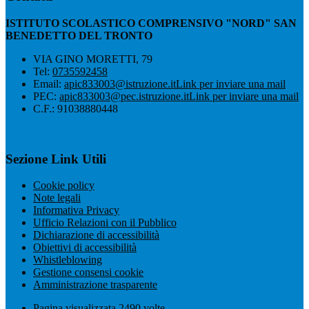
ISTITUTO SCOLASTICO COMPRENSIVO "NORD" SAN
BENEDETTO DEL TRONTO
VIA GINO MORETTI, 79
Tel:
0735592458
Email:
apic833003@istruzione.it
Link per inviare una mail
PEC:
apic833003@pec.istruzione.it
Link per inviare una mail
C.F.: 91038880448
Sezione Link Utili
Cookie policy
Note legali
Informativa Privacy
Ufficio Relazioni con il Pubblico
Dichiarazione di accessibilità
Obiettivi di accessibilità
Whistleblowing
Gestione consensi cookie
Amministrazione trasparente
Pagina visualizzata
2490
volte